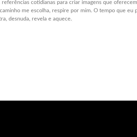
 referências cotidianas para criar imagens que oferecem
 caminho me escolha, respire por mim. O tempo que eu 
tra, desnuda, revela e aquece.