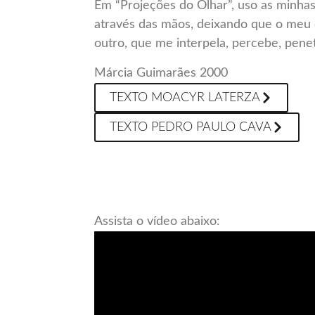
Em “Projeções do Olhar”, uso as minhas
através das mãos, deixando que o meu
outro, que me interpela, percebe, pene
Márcia Guimarães 2000
TEXTO MOACYR LATERZA
TEXTO PEDRO PAULO CAVA
Assista o vídeo abaixo: